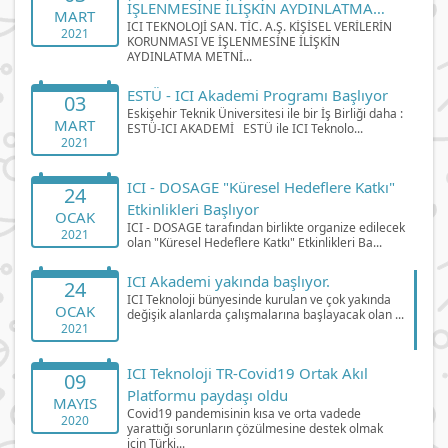
İŞLENMESİNE İLİŞKİN AYDINLATMA
MART
ICI TEKNOLOJİ SAN. TİC. A.Ş. KİŞİSEL VERİLERİN
METNİ
2021
KORUNMASI VE İŞLENMESİNE İLİŞKİN
AYDINLATMA METNİ...
ESTÜ - ICI Akademi Programı Başlıyor
03
Eskişehir Teknik Üniversitesi ile bir İş Birliği daha :
MART
ESTÜ-ICI AKADEMİ ESTÜ ile ICI Teknolo...
2021
ICI - DOSAGE "Küresel Hedeflere Katkı"
24
Etkinlikleri Başlıyor
OCAK
ICI - DOSAGE tarafından birlikte organize edilecek
2021
olan "Küresel Hedeflere Katkı" Etkinlikleri Ba...
ICI Akademi yakında başlıyor.
24
ICI Teknoloji bünyesinde kurulan ve çok yakında
OCAK
değişik alanlarda çalışmalarına başlayacak olan ...
2021
ICI Teknoloji TR-Covid19 Ortak Akıl
09
Platformu paydaşı oldu
MAYIS
Covid19 pandemisinin kısa ve orta vadede
2020
yarattığı sorunların çözülmesine destek olmak
için Türki...