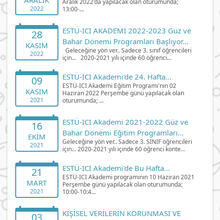
Aralık 2022'da yapılacak olan oturumunda;
2022
13:00-...
ESTÜ-ICI AKADEMİ 2022-2023 Güz ve
28
Bahar Dönemi Programları Başlıyor…
KASIM
Geleceğine yön ver.. Sadece 3. sınıf öğrencileri
2022
için... 2020-2021 yılı içinde 60 öğrenci...
ESTÜ-ICI Akademi'de 24. Hafta...
09
ESTÜ-ICI Akademi Eğitim Programı'nın 02
KASIM
Haziran 2022 Perşembe günü yapılacak olan
2021
oturumunda; ...
ESTÜ-ICI Akademi 2021-2022 Güz ve
16
Bahar Dönemi Eğitim Programları
EKIM
Geleceğine yön ver.. Sadece 3. SINIF öğrencileri
Başlıyor..
2021
için... 2020-2021 yılı içinde 60 öğrenci konte...
ESTÜ-ICI Akademi'de Bu Hafta...
21
ESTÜ-ICI Akademi programının 10 Haziran 2021
MART
Perşembe günü yapılacak olan oturumunda;
2021
10:00-10:4...
KİŞİSEL VERİLERİN KORUNMASI VE
03