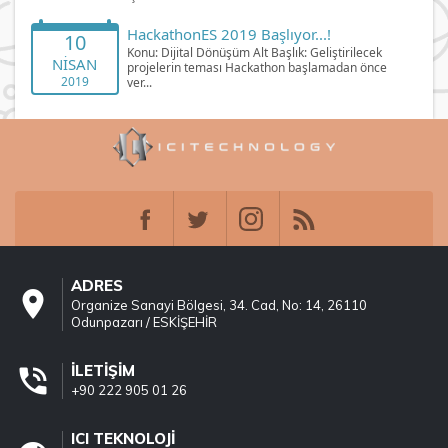
HackathonES 2019 Başlıyor...!
10
Konu: Dijital Dönüşüm Alt Başlık: Geliştirilecek
NISAN
projelerin teması Hackathon başlamadan önce
2019
ver...
ADRES
location_on
Organize Sanayi Bölgesi, 34. Cad, No: 14, 26110
Odunpazarı / ESKİŞEHİR
İLETIŞIM
phone_in_talk
+90 222 905 01 26
ICI TEKNOLOJI