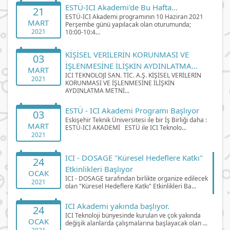
ESTÜ-ICI Akademi'de Bu Hafta...
21
ESTÜ-ICI Akademi programının 10 Haziran 2021
MART
Perşembe günü yapılacak olan oturumunda;
2021
10:00-10:4...
KİŞİSEL VERİLERİN KORUNMASI VE
03
İŞLENMESİNE İLİŞKİN AYDINLATMA
MART
ICI TEKNOLOJİ SAN. TİC. A.Ş. KİŞİSEL VERİLERİN
METNİ
2021
KORUNMASI VE İŞLENMESİNE İLİŞKİN
AYDINLATMA METNİ...
ESTÜ - ICI Akademi Programı Başlıyor
03
Eskişehir Teknik Üniversitesi ile bir İş Birliği daha :
MART
ESTÜ-ICI AKADEMİ ESTÜ ile ICI Teknolo...
2021
ICI - DOSAGE "Küresel Hedeflere Katkı"
24
Etkinlikleri Başlıyor
OCAK
ICI - DOSAGE tarafından birlikte organize edilecek
2021
olan "Küresel Hedeflere Katkı" Etkinlikleri Ba...
ICI Akademi yakında başlıyor.
24
ICI Teknoloji bünyesinde kurulan ve çok yakında
OCAK
değişik alanlarda çalışmalarına başlayacak olan ...