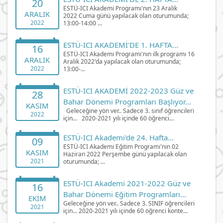
20
ESTÜ-ICI Akademi Programı'nın 23 Aralık
ARALIK
2022 Cuma günü yapılacak olan oturumunda;
2022
13:00-14:00 ...
ESTÜ-ICI AKADEMİ'DE 1. HAFTA...
16
ESTÜ-ICI Akademi Programı'nın ilk programı 16
ARALIK
Aralık 2022'da yapılacak olan oturumunda;
2022
13:00-...
ESTÜ-ICI AKADEMİ 2022-2023 Güz ve
28
Bahar Dönemi Programları Başlıyor…
KASIM
Geleceğine yön ver.. Sadece 3. sınıf öğrencileri
2022
için... 2020-2021 yılı içinde 60 öğrenci...
ESTÜ-ICI Akademi'de 24. Hafta...
09
ESTÜ-ICI Akademi Eğitim Programı'nın 02
KASIM
Haziran 2022 Perşembe günü yapılacak olan
2021
oturumunda; ...
ESTÜ-ICI Akademi 2021-2022 Güz ve
16
Bahar Dönemi Eğitim Programları
EKIM
Geleceğine yön ver.. Sadece 3. SINIF öğrencileri
Başlıyor..
2021
için... 2020-2021 yılı içinde 60 öğrenci konte...