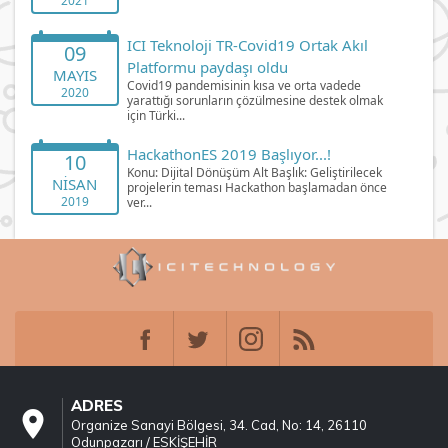
2021
ICI Teknoloji TR-Covid19 Ortak Akıl
09
Platformu paydaşı oldu
MAYIS
Covid19 pandemisinin kısa ve orta vadede
2020
yarattığı sorunların çözülmesine destek olmak
için Türki...
HackathonES 2019 Başlıyor...!
10
Konu: Dijital Dönüşüm Alt Başlık: Geliştirilecek
NISAN
projelerin teması Hackathon başlamadan önce
2019
ver...
ADRES
location_on
Organize Sanayi Bölgesi, 34. Cad, No: 14, 26110
Odunpazarı / ESKİŞEHİR